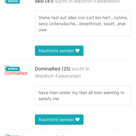
sexi (41)
sucht in
Waldhof-Falkenstein
online
Stehe fast auf alles von zart bis hart…nylons,
sexy Unterwäsche…deepthroat, squirt, anal
usw.
Nachricht senden
DominaRed (25)
sucht in
online
Waldhof-Falkenstein
have man under my feet all man wanting to
satisfy me
Nachricht senden