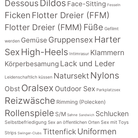
Dildos
Dessous
Face-Sitting
Fesseln
Ficken
Flotter Dreier (FFM)
Füße
Flotter Dreier (FMM)
Gefilmt
Harter
Gruppensex
Gemüse
werden
High-Heels
Sex
Klammern
Intimrasur
Lack und Leder
Körperbesamung
Nylons
Natursekt
Leidenschaftlich küssen
Oralsex
Outdoor Sex
Obst
Parkplatzsex
Reizwäsche
Rimming (Polecken)
Rollenspiele
Schlucken
S/M
Sahne
Sandwich
Selbstbefriedigung
Sex an öffentlichen Orten
Sex mit Toys
Uniformen
Tittenfick
Strips
Swinger-Clubs