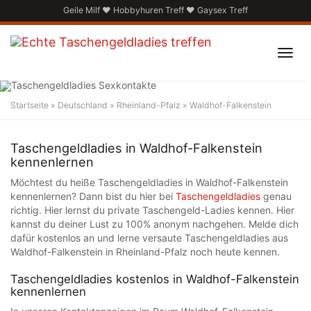
Skip
Geile Milf
♥
Hobbyhuren Treff
♥
Gaysex Treff
to
main
content
Toggl
navig
Startseite
»
Deutschland
»
Rheinland-Pfalz
»
Waldhof-Falkenstein
Taschengeldladies in
Waldhof-Falkenstein
Taschengeldladies in Waldhof-Falkenstein
kennenlernen
Möchtest du heiße Taschengeldladies in Waldhof-Falkenstein
kennenlernen? Dann bist du hier bei
Taschengeldladies
genau
richtig. Hier lernst du private Taschengeld-Ladies kennen. Hier
kannst du deiner Lust zu 100% anonym nachgehen. Melde dich
dafür kostenlos an und lerne versaute Taschengeldladies aus
Waldhof-Falkenstein in Rheinland-Pfalz noch heute kennen.
Taschengeldladies kostenlos in Waldhof-Falkenstein
kennenlernen