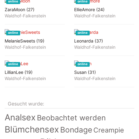
online
online
ZaraMoon (27)
EllieAmore (24)
Waldhof-Falkenstein
Waldhof-Falkenstein
online
online
MelanieSweets (19)
Leonarda (37)
Waldhof-Falkenstein
Waldhof-Falkenstein
online
online
LillianLee (19)
Susan (31)
Waldhof-Falkenstein
Waldhof-Falkenstein
Gesucht wurde:
Analsex
Beobachtet werden
Blümchensex
Bondage
Creampie